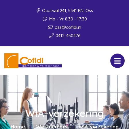
Oostwal 241, 5341 KN, Oss
Ma - Vr 8:30 - 17:30
oss@cofidi.nl
0412-450476
WIA-verzekering
Home
Werknemers
WIA-verzekering