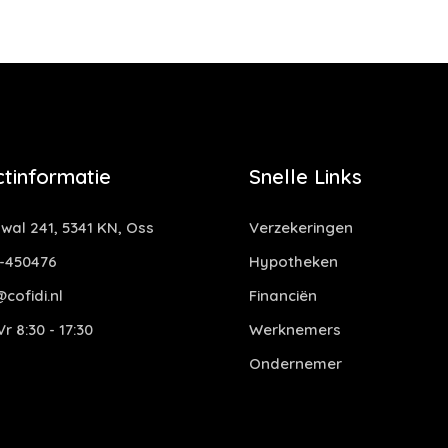
tinformatie
Snelle Links
al 241, 5341 KN, Oss
Verzekeringen
-450476
Hypotheken
cofidi.nl
Financiën
r 8:30 - 17:30
Werknemers
Ondernemer