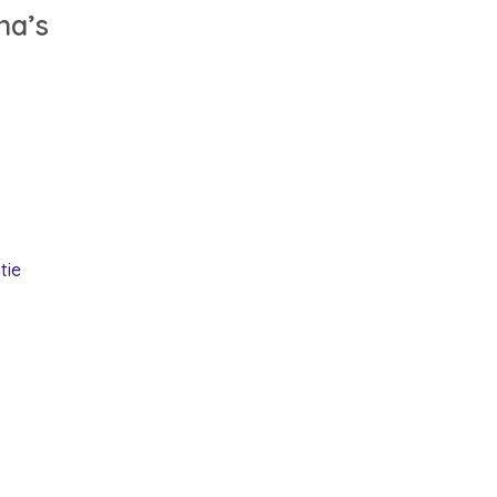
na’s
tie