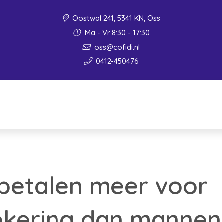
Oostwal 241, 5341 KN, Oss
Ma - Vr 8:30 - 17:30
oss@cofidi.nl
0412-450476
betalen meer voor
ekering dan mannen