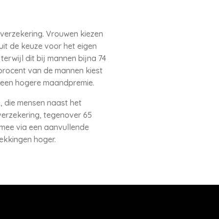
verzekering. Vrouwen kiezen
it de keuze voor het eigen
terwijl dit bij mannen bijna 74
4 procent van de mannen kiest
el een hogere maandpremie.
, die mensen naast het
verzekering, tegenover 65
mee via een aanvullende
dekkingen hoger.