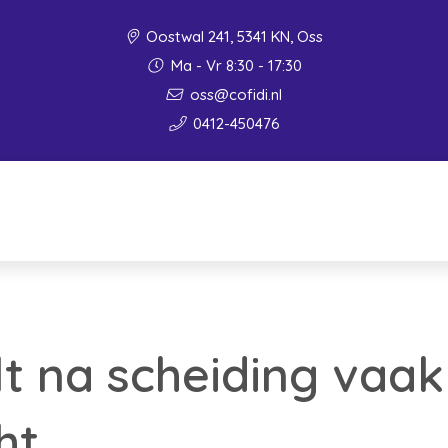
Oostwal 241, 5341 KN, Oss
Ma - Vr 8:30 - 17:30
oss@cofidi.nl
0412-450476
t na scheiding vaak 
ht