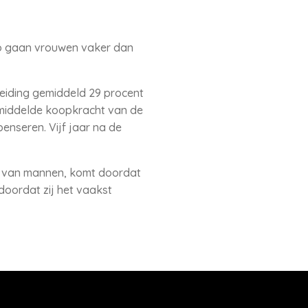
Zo gaan vrouwen vaker dan
heiding gemiddeld 29 procent
gemiddelde koopkracht van de
nseren. Vijf jaar na de
ie van mannen, komt doordat
doordat zij het vaakst