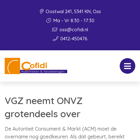
Oostwal 241, 5341 KN, Oss
Ma - Vr 8:30 - 17:30
oss@cofidi.nl
0412-450476
VGZ neemt ONVZ
grotendeels over
De Autoriteit Consument & Markt (ACM) moet de
overname nog goedkeuren. Als dat gebeurt, bereikt