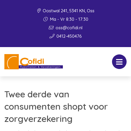
Oostwal 241, 5341 KN, Oss
Ma - Vr 8:30 - 17:30
oss@cofidi.nl
0412-450476
Twee derde van
consumenten shopt voor
zorgverzekering