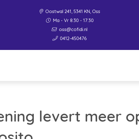
Oostwal 241, 5341 KN, Oss
Ma - Vr 8:30 - 17:30
oss@cofidi.nl
0412-450476
ning levert meer o
osito