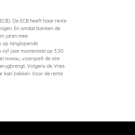
ECB). De ECB heeft haar rente
brengen. En omdat banken de
en jaren mee.
es op langlopende
 vijf jaar momenteel op 3,50
l niveau, voorspelt de site
 terugbrengt. Volgens de Vries
aar kan zakken. Voor de rente