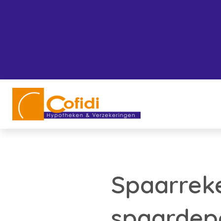
Spaarreke
spaardep