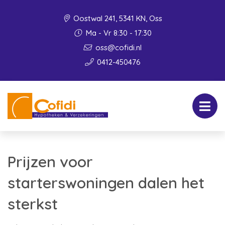
Oostwal 241, 5341 KN, Oss
Ma - Vr 8:30 - 17:30
oss@cofidi.nl
0412-450476
Prijzen voor
starterswoningen dalen het
sterkst