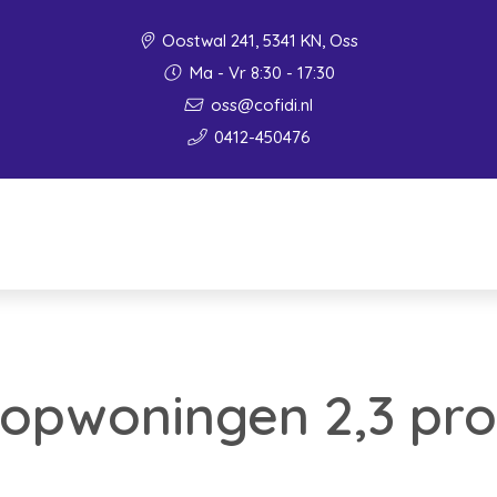
Oostwal 241, 5341 KN, Oss
Ma - Vr 8:30 - 17:30
oss@cofidi.nl
0412-450476
oopwoningen 2,3 pr