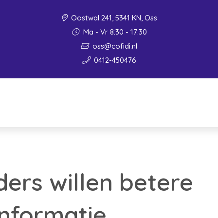
Oostwal 241, 5341 KN, Oss
Ma - Vr 8:30 - 17:30
oss@cofidi.nl
0412-450476
ers willen betere
nformatie