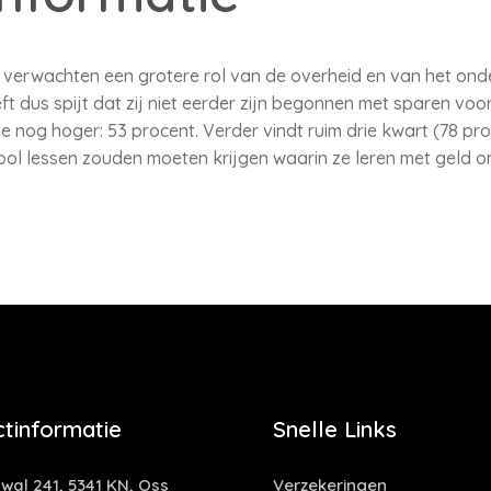
verwachten een grotere rol van de overheid en van het onder
eft dus spijt dat zij niet eerder zijn begonnen met sparen voo
 nog hoger: 53 procent. Verder vindt ruim drie kwart (78 pr
ool lessen zouden moeten krijgen waarin ze leren met geld 
tinformatie
Snelle Links
al 241, 5341 KN, Oss
Verzekeringen