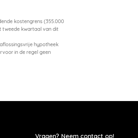
ldende kostengrens (355.000
t tweede kwartaal van dit
aflossingsvrije hypotheek
rvoor in de regel geen
Vragen? Neem contact op!