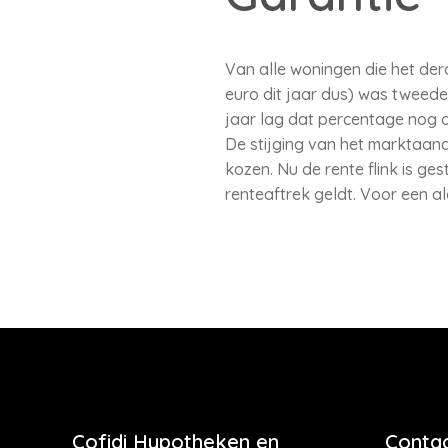
Van alle woningen die het de
euro dit jaar dus) was tweede
jaar lag dat percentage nog o
De stijging van het marktaan
kozen. Nu de rente flink is g
renteaftrek geldt. Voor een a
Cofidi Hypotheken en
Contac