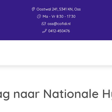
Oostwal 241, 5341 KN, Oss
Ma - Vr 8:30 - 17:30
oss@cofidi.nl
0412-450476
ag naar Nationale 