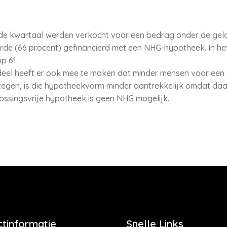
rde kwartaal werden verkocht voor een bedrag onder de ge
rde (66 procent) gefinancierd met een NHG-hypotheek. In he
p 61.
deel heeft er ook mee te maken dat minder mensen voor een 
estegen, is die hypotheekvorm minder aantrekkelijk omdat daa
lossingsvrije hypotheek is geen NHG mogelijk.
tinformatie
Snelle Links