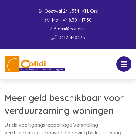
Oostwal 241, 5341 KN, Oss
Ma - Vr 8:30 - 17:30
oss@cofidi.nl
0412-450476
Meer geld beschikbaar voor
verduurzaming woningen
Uit de voortgangsrapportage Versnelling
verduurzaming gebouwde omgeving blijkt dat vorig