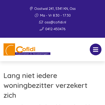
Oostwal 241, 5341 KN, Oss
Ma - Vr 8:30 - 17:30
oss@cofidi.nl
0412-450476
Lang niet iedere
woningbezitter verzekert
zich