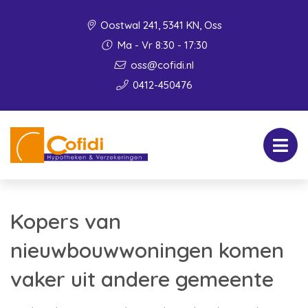
Oostwal 241, 5341 KN, Oss
Ma - Vr 8:30 - 17:30
oss@cofidi.nl
0412-450476
Kopers van
nieuwbouwwoningen komen
vaker uit andere gemeente