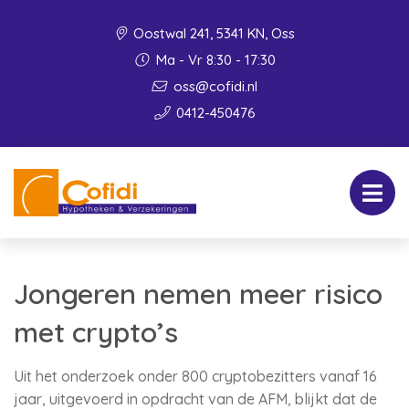
Oostwal 241, 5341 KN, Oss
Ma - Vr 8:30 - 17:30
oss@cofidi.nl
0412-450476
Jongeren nemen meer risico
met crypto’s
Uit het onderzoek onder 800 cryptobezitters vanaf 16
jaar, uitgevoerd in opdracht van de AFM, blijkt dat de