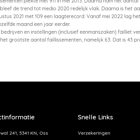
ssementen piekte met 911 in mei 2013. Daarna nam het aantal 
leef de trend tot medio 2020 redelijk vlak. Daarna is het aa
stus 2021 met 109 een laagterecord. Vanaf mei 2022 lag het 
zelfde maand een jaar eerder.
2 bedrijven en instellingen (inclusief eenmanszaken) failliet ve
et grootste aantal faillissementen, namelijk 63. Dat is 43 p
tinformatie
Snelle Links
al 241, 5341 KN, Oss
Verzekeringen