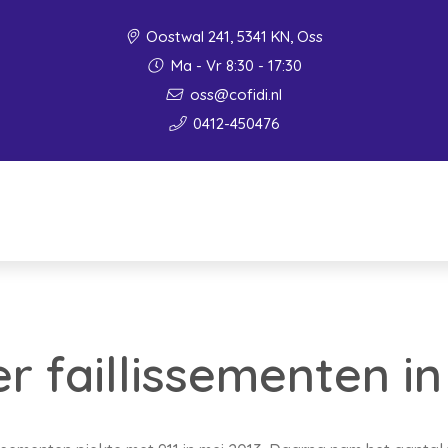
Oostwal 241, 5341 KN, Oss
Ma - Vr 8:30 - 17:30
oss@cofidi.nl
0412-450476
er faillissementen i