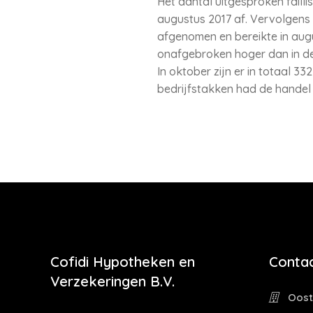
Het aantal uitgesproken failli
augustus 2017 af. Vervolgens b
afgenomen en bereikte in augu
onafgebroken hoger dan in de
In oktober zijn er in totaal 33
bedrijfstakken had de handel h
Cofidi Hypotheken en
Contac
Verzekeringen B.V.
Oostw