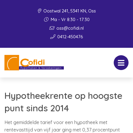
Oostwal 241, 5341 KN, Oss
Ma - Vr 8:30 - 17:30
oss@cofidi.nl
0412-450476
Hypotheekrente op hoogste
punt sinds 2014
Het gemiddelde tarief voor een hypotheek met
rentevasttijd van vijf jaar ging met 0,37 procentpunt