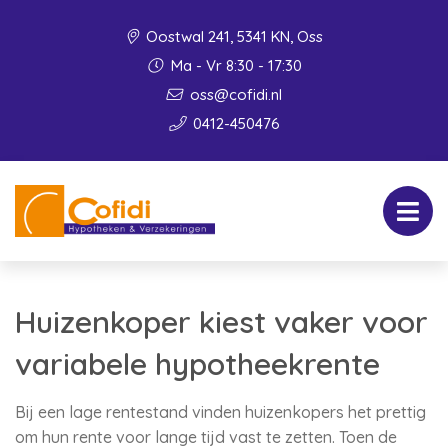
Oostwal 241, 5341 KN, Oss
Ma - Vr 8:30 - 17:30
oss@cofidi.nl
0412-450476
Huizenkoper kiest vaker voor
variabele hypotheekrente
Bij een lage rentestand vinden huizenkopers het prettig
om hun rente voor lange tijd vast te zetten. Toen de