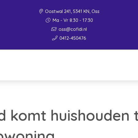
Oostwal 241, 5341 KN, Oss
Ma - Vr 8:30 - 17:30
oss@cofidi.nl
0412-450476
 komt huishouden t
pwoning