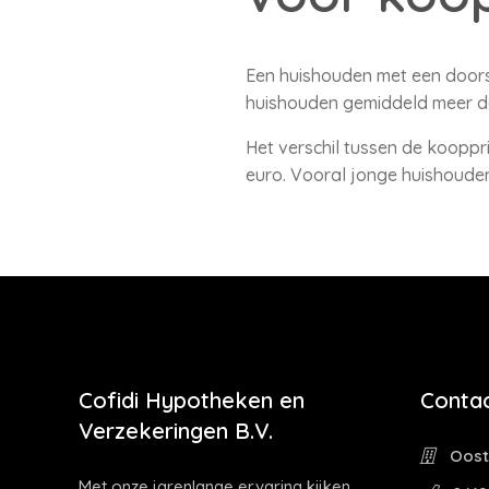
Een huishouden met een doors
huishouden gemiddeld meer dan
Het verschil tussen de kooppri
euro. Vooral jonge huishoude
Cofidi Hypotheken en
Contac
Verzekeringen B.V.
Oostw
Met onze jarenlange ervaring kijken