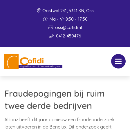
Oostwal 241, 5341 KN, Oss
Ma - Vr 8:30 - 17:30
oss@cofidi.nl
0412-450476
Fraudepogingen bij ruim
twee derde bedrijven
Allianz heeft dit jaar opnieuw een fraudeonderzoek
laten uitvoeren in de Benelux. Dit onderzoek geeft