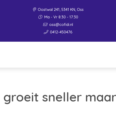
Oostwal 241, 5341 KN, Oss
Ma - Vr 8:30 - 17:30
oss@cofidi.nl
0412-450476
groeit sneller maar 