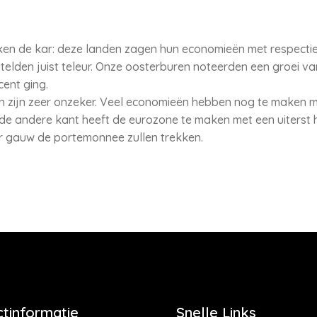
okken de kar: deze landen zagen hun economieën met respectiev
telden juist teleur. Onze oosterburen noteerden een groei van 
ent ging.
n zijn zeer onzeker. Veel economieën hebben nog te maken 
 de andere kant heeft de eurozone te maken met een uiterst 
 gauw de portemonnee zullen trekken.
tinformatie
Snelle Links