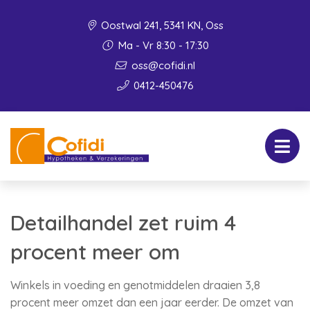
Oostwal 241, 5341 KN, Oss
Ma - Vr 8:30 - 17:30
oss@cofidi.nl
0412-450476
Detailhandel zet ruim 4
procent meer om
Winkels in voeding en genotmiddelen draaien 3,8
procent meer omzet dan een jaar eerder. De omzet van