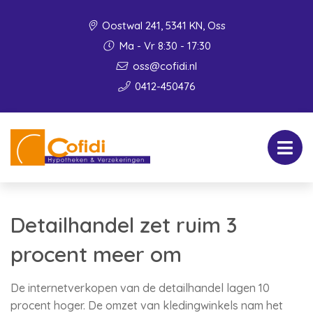
Oostwal 241, 5341 KN, Oss
Ma - Vr 8:30 - 17:30
oss@cofidi.nl
0412-450476
Detailhandel zet ruim 3
procent meer om
De internetverkopen van de detailhandel lagen 10
procent hoger. De omzet van kledingwinkels nam het