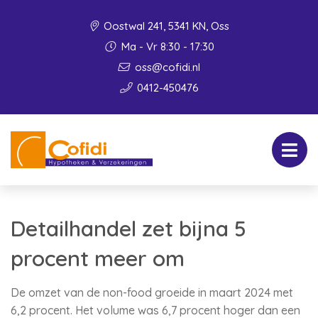
Oostwal 241, 5341 KN, Oss
Ma - Vr 8:30 - 17:30
oss@cofidi.nl
0412-450476
Detailhandel zet bijna 5
procent meer om
De omzet van de non-food groeide in maart 2024 met
6,2 procent. Het volume was 6,7 procent hoger dan een