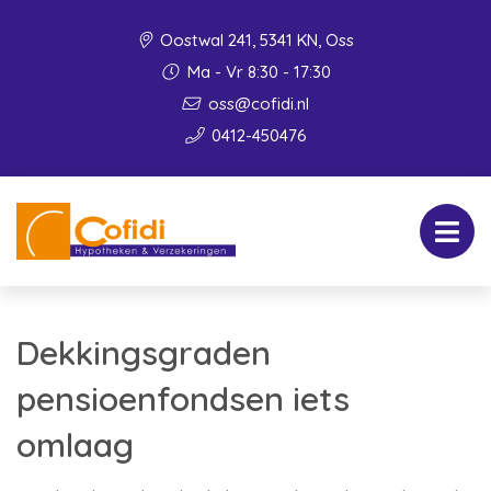
Oostwal 241, 5341 KN, Oss
Ma - Vr 8:30 - 17:30
oss@cofidi.nl
0412-450476
Dekkingsgraden
pensioenfondsen iets
omlaag