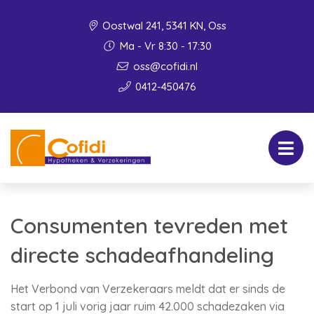
Oostwal 241, 5341 KN, Oss
Ma - Vr 8:30 - 17:30
oss@cofidi.nl
0412-450476
Consumenten tevreden met
directe schadeafhandeling
Het Verbond van Verzekeraars meldt dat er sinds de
start op 1 juli vorig jaar ruim 42.000 schadezaken via