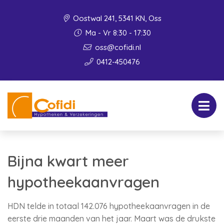
Oostwal 241, 5341 KN, Oss
Ma - Vr 8:30 - 17:30
oss@cofidi.nl
0412-450476
Bijna kwart meer
hypotheekaanvragen
HDN telde in totaal 142.076 hypotheekaanvragen in de
eerste drie maanden van het jaar. Maart was de drukste