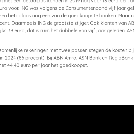
 met een betaalpas konden in 2019 nog voor 18 euro per jaa
uro voor. ING was volgens de Consumentenbond vijf jaar gel
een betaalpas nog een van de goedkoopste banken. Maar nu
ocent. Daarmee is ING de grootste stijger. Ook klanten van A
jks 39 euro, dat is ruim het dubbele van vijf jaar geleden. A
amenlijke rekeningen met twee passen stegen de kosten bij
o in 2024 (86 procent). Bij ABN Amro, ASN Bank en RegioBank
met 44,40 euro per jaar het goedkoopst.