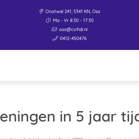
Oostwal 241, 5341 KN, Oss
Ma - Vr 8:30 - 17:30
oss@cofidi.nl
0412-450476
eningen in 5 jaar ti