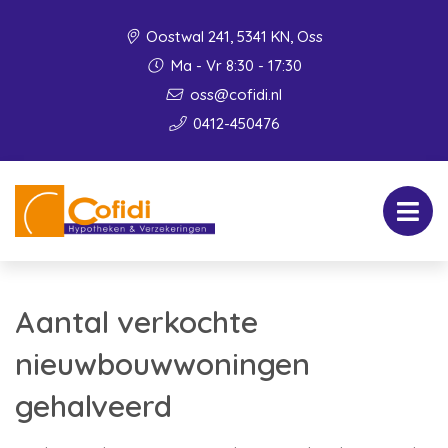
Oostwal 241, 5341 KN, Oss
Ma - Vr 8:30 - 17:30
oss@cofidi.nl
0412-450476
Aantal verkochte
nieuwbouwwoningen
gehalveerd