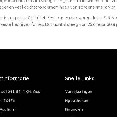
tproducent CêlaVíta vroeg in augustus faillissement aan. Ve
per en veel dochterondernemingen van schoenenmerk Van Lie
 in augustus 7,5 failliet. Een jaar eerder waren dat er 9,3. V
eeste bedrijven failliet. Dat aantal steeg van 25,6 naar 30,8
tinformatie
Snelle Links
al 241, 5341 KN, Oss
Verzekeringen
-450476
Hypotheken
cofidi.nl
Financiën