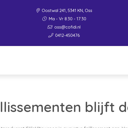
Oostwal 241, 5341 KN, Oss
Ma - Vr 8:30 - 17:30
oss@cofidi.nl
0412-450476
llissementen blijft 