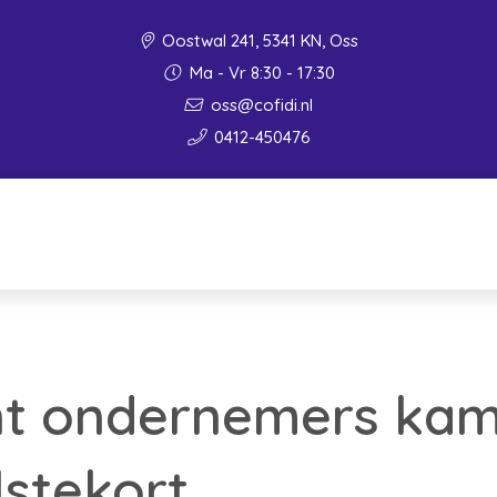
Oostwal 241, 5341 KN, Oss
Ma - Vr 8:30 - 17:30
oss@cofidi.nl
0412-450476
nt ondernemers ka
stekort