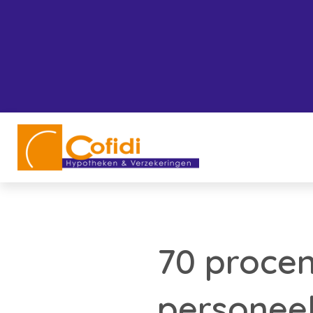
70 proce
personeel