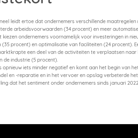
oneel leidt ertoe dat ondernemers verschillende maatregel
eterde arbeidsvoorwaarden (34 procent) en meer automatiser
t kiezen ondernemers voornamelijk voor investeringen in nie
(35 procent) en optimalisatie van faciliteiten (24 procent). E
ktkrapte een deel van de activiteiten te verplaatsen naar 
n de industrie (5 procent).
 opnieuw iets minder negatief en komt aan het begin van h
ndel en -reparatie en in het vervoer en opslag verbeterde he
ing dat het sentiment onder ondernemers sinds januari 2022