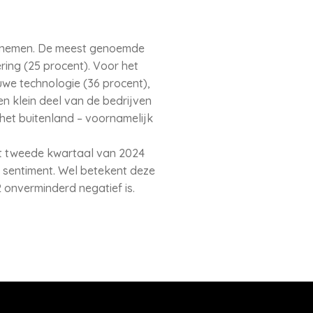
en nemen. De meest genoemde
ing (25 procent). Voor het
uwe technologie (36 procent),
en klein deel van de bedrijven
het buitenland – voornamelijk
et tweede kwartaal van 2024
t sentiment. Wel betekent deze
 onverminderd negatief is.