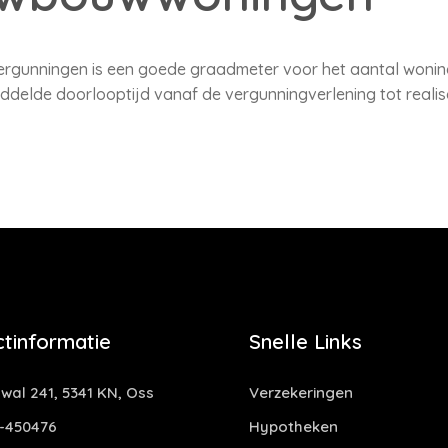
gunningen is een goede graadmeter voor het aantal woning
elde doorlooptijd vanaf de vergunningverlening tot realisa
tinformatie
Snelle Links
al 241, 5341 KN, Oss
Verzekeringen
-450476
Hypotheken