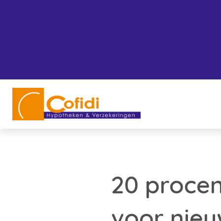
20 proce
voor nie