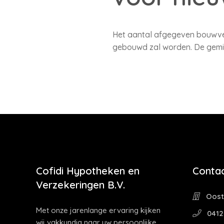
Het aantal afgegeven bouwver
gebouwd zal worden. De gemidd
Cofidi Hypotheken en
Contac
Verzekeringen B.V.
Oostw
Met onze jarenlange ervaring kijken
0412
wij vakkundig naar uw persoonlijke