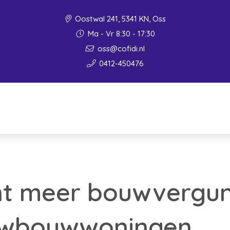
Oostwal 241, 5341 KN, Oss
Ma - Vr 8:30 - 17:30
oss@cofidi.nl
0412-450476
nt meer bouwvergu
uwbouwwoningen