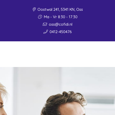
Oostwal 241, 5341 KN, Oss
Ma - Vr 8:30 - 17:30
oss@cofidi.nl
0412-450476