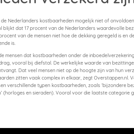
n de Nederlanders kostbaarheden mogelijk niet of onvoldoen
blijkt dat 17 procent van de Nederlanders waardevolle bezi
procent van de mensen niet hoe de dekking geregeld is en d
nde is.
e mensen dat kostbaarheden onder de inboedelverzekering va
g, vooral bij diefstal. De werkelijke waarde van bezittinge
ntvangt. Dat veel mensen niet op de hoogte zijn van hun ve
aarden zitten vaak complex in elkaar, zegt Overstappen.nl.
en verschillende typen kostbaarheden, zoals ‘bijzondere bezi
n’ (horloges en sieraden). Vooral voor die laatste categorie