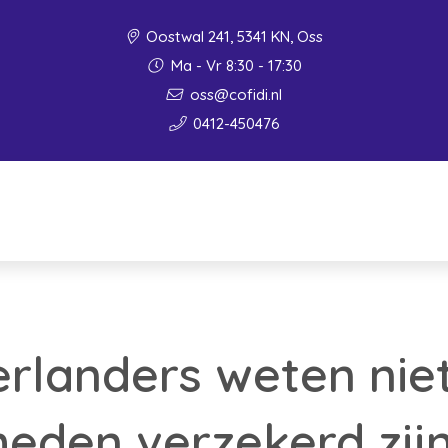
Oostwal 241, 5341 KN, Oss
Ma - Vr 8:30 - 17:30
oss@cofidi.nl
0412-450476
rlanders weten niet
eden verzekerd zij