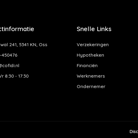
tinformatie
Snelle Links
al 241, 5341 KN, Oss
Verzekeringen
-450476
Hypotheken
cofidi.nl
Financiën
r 8:30 - 17:30
Werknemers
Ondernemer
Dis