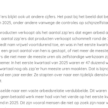
rs blijkt ook uit andere cijfers. Het past bij het beeld dat 
 in 2025, onder andere vanwege de controles op schijnzelfsta
producten verkoopt als het aantal zzp’ers dat eigen arbeid a
t aantal zzp’ers dat producten verkoopt schommelt rond de 
iedt nam vrijwel voortdurend toe, en was in het eerste kwar
 een groot aantal van hen is gestopt, of niet meer de meeste 
s die niet meer de meeste uren als zelfstandige werkzaam zij
nemer. In het eerste kwartaal van 2025 waren er 47 duizend 
 kwartaal nog als zzp’er hun meeste uren maakten. Dat is bijn
l een jaar eerder. Ze stapten over naar een tijdelijk dienst
t.
sselde naar een vaste arbeidsrelatie verdubbelde. Dit waren 
t geen betaald werk meer had van het vierde op het eerste kw
nd in 2025. Dit zijn vooral mensen die niet op zoek zijn naar 