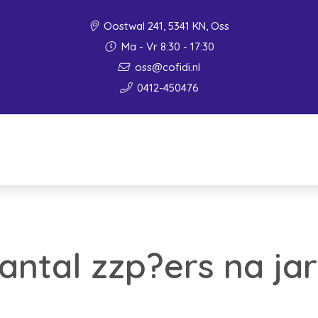
Oostwal 241, 5341 KN, Oss
Ma - Vr 8:30 - 17:30
oss@cofidi.nl
0412-450476
ntal zzp?ers na ja