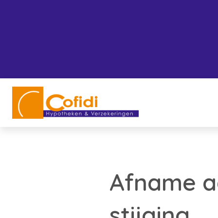
Afname aa
stijging