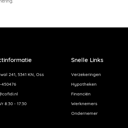
ering.
tinformatie
Snelle Links
al 241, 5341 KN, Oss
Verzekeringen
-450476
Hypotheken
cofidi.nl
Financiën
r 8:30 - 17:30
Werknemers
Ondernemer